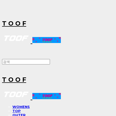
T O O F
T O O F
WOMENS
TOP
OUTER