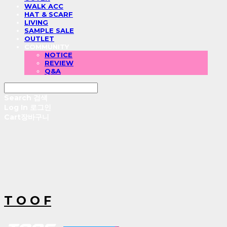
WALK ACC
HAT & SCARF
LIVING
SAMPLE SALE
OUTLET
COMMUNITY
NOTICE
REVIEW
Q&A
Search
검색
Log In
로그인
Cart
장바구니
T O O F