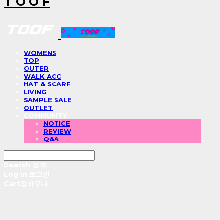
T O O F
WOMENS
TOP
OUTER
WALK ACC
HAT & SCARF
LIVING
SAMPLE SALE
OUTLET
COMMUNITY
NOTICE
REVIEW
Q&A
Search
검색
Log In
로그인
Cart
장바구니