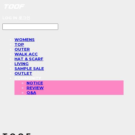
LOG IN
로그인
WOMENS
TOP
OUTER
WALK ACC
HAT & SCARF
LIVING
SAMPLE SALE
OUTLET
COMMUNITY
NOTICE
REVIEW
Q&A