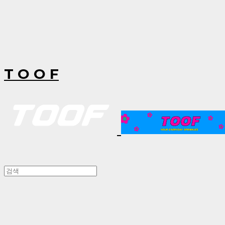
T O O F