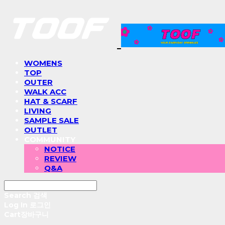
WOMENS
TOP
OUTER
WALK ACC
HAT & SCARF
LIVING
SAMPLE SALE
OUTLET
COMMUNITY
NOTICE
REVIEW
Q&A
Search
검색
Log In
로그인
Cart
장바구니