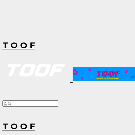
T O O F
T O O F