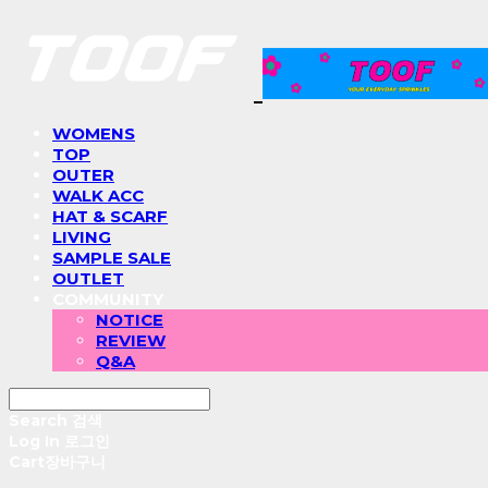
WOMENS
TOP
OUTER
WALK ACC
HAT & SCARF
LIVING
SAMPLE SALE
OUTLET
COMMUNITY
NOTICE
REVIEW
Q&A
Search
검색
Log In
로그인
Cart
장바구니