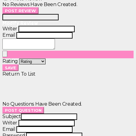
No Reviews Have Been Created.
POST REVIEW
Modify Review
Writer
Email
Rating
SAVE
Return To List
No Questions Have Been Created.
POST QUESTION
Subject
Writer
Email
Password