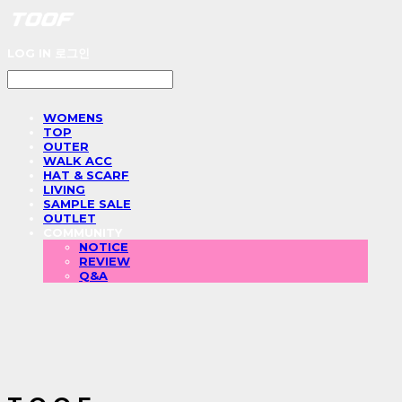
LOG IN
로그인
WOMENS
TOP
OUTER
WALK ACC
HAT & SCARF
LIVING
SAMPLE SALE
OUTLET
COMMUNITY
NOTICE
REVIEW
Q&A