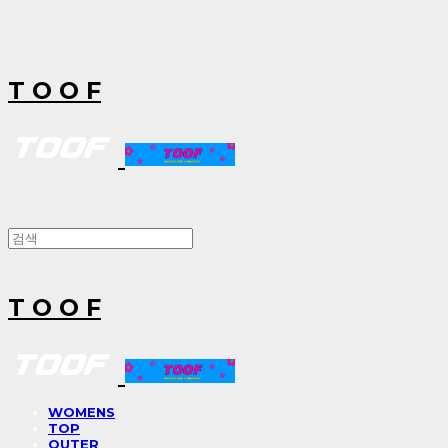
T O O F
T O O F
WOMENS
TOP
OUTER