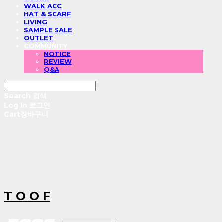
WALK ACC
HAT & SCARF
LIVING
SAMPLE SALE
OUTLET
COMMUNITY
NOTICE
REVIEW
Q&A
Search
검색
Log In
로그인
Cart
장바구니
T O O F