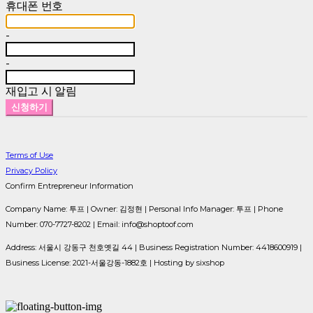
휴대폰 번호
-
-
재입고 시 알림
신청하기
Terms of Use
Privacy Policy
Confirm Entrepreneur Information
Company Name: 투프 | Owner: 김정현 | Personal Info Manager: 투프 | Phone
Number: 070-7727-8202 | Email: info@shoptoof.com
Address: 서울시 강동구 천호옛길 44 | Business Registration Number:
4418600919
|
Business License:
2021-서울강동-1882호
| Hosting by sixshop