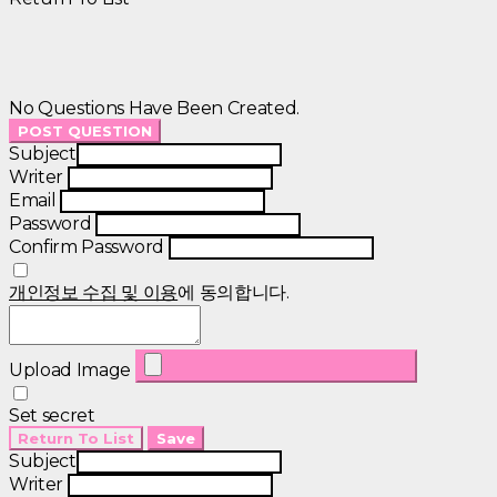
No Questions Have Been Created.
POST QUESTION
Subject
Writer
Email
Password
Confirm Password
개인정보 수집 및 이용
에 동의합니다.
Upload Image
Set secret
Return To List
Save
Subject
Writer