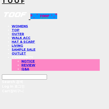
T O O F
WOMENS
TOP
OUTER
WALK ACC
HAT & SCARF
LIVING
SAMPLE SALE
OUTLET
COMMUNITY
NOTICE
REVIEW
Q&A
Search
검색
Log In
로그인
Cart
장바구니