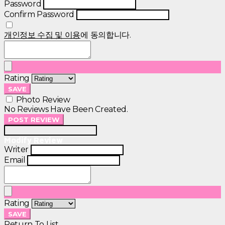
Password
Confirm Password
개인정보 수집 및 이용
에 동의합니다.
Rating
SAVE
Photo Review
No Reviews Have Been Created.
POST REVIEW
Modify Review
Writer
Email
Rating
SAVE
Return To List