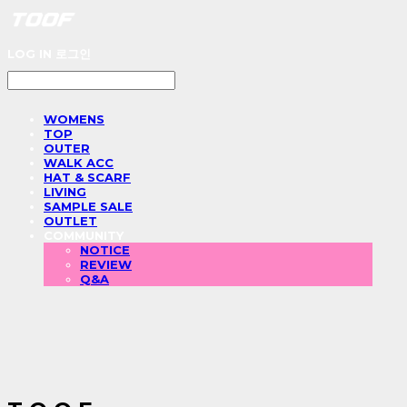
LOG IN
로그인
WOMENS
TOP
OUTER
WALK ACC
HAT & SCARF
LIVING
SAMPLE SALE
OUTLET
COMMUNITY
NOTICE
REVIEW
Q&A