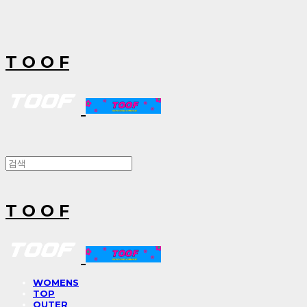
T O O F
T O O F
WOMENS
TOP
OUTER