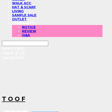
WALK ACC
HAT & SCARF
LIVING
SAMPLE SALE
OUTLET
COMMUNITY
NOTICE
REVIEW
Q&A
Search
검색
Log In
로그인
Cart
장바구니
T O O F