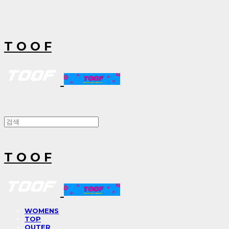
T O O F
T O O F
WOMENS
TOP
OUTER