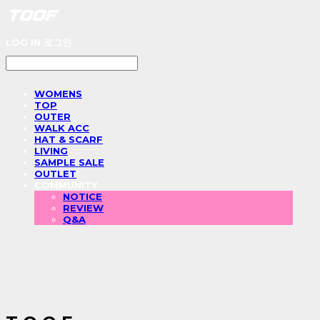
LOG IN
로그인
WOMENS
TOP
OUTER
WALK ACC
HAT & SCARF
LIVING
SAMPLE SALE
OUTLET
COMMUNITY
NOTICE
REVIEW
Q&A