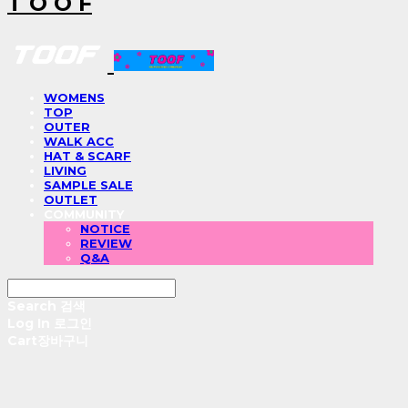
T O O F
WOMENS
TOP
OUTER
WALK ACC
HAT & SCARF
LIVING
SAMPLE SALE
OUTLET
COMMUNITY
NOTICE
REVIEW
Q&A
Search
검색
Log In
로그인
Cart
장바구니